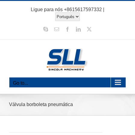
Ir
Ligue para nós
+8615617597332
|
para
o
Skype
E-
Facebook
LinkedIn
X
conteúdo
mail
Go to...
Válvula borboleta pneumática