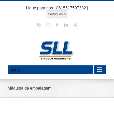
Ir
Ligue para nós
+8615617597332
|
para
o
Skype
E-
Facebook
LinkedIn
X
conteúdo
mail
Go to...
Máquina de embalagem