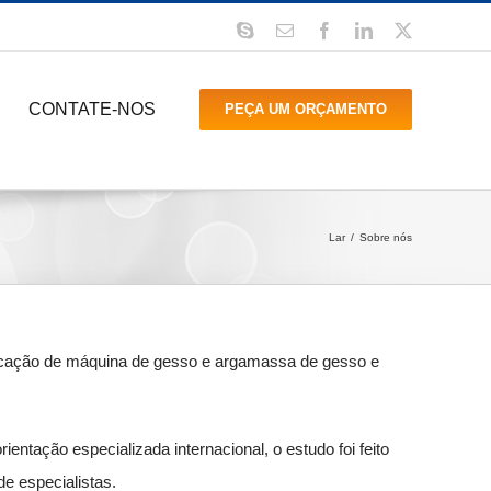
Skype
E-
Facebook
LinkedIn
X
mail
CONTATE-NOS
PEÇA UM ORÇAMENTO
Lar
Sobre nós
ricação de máquina de gesso e argamassa de gesso e
tação especializada internacional, o estudo foi feito
e especialistas.