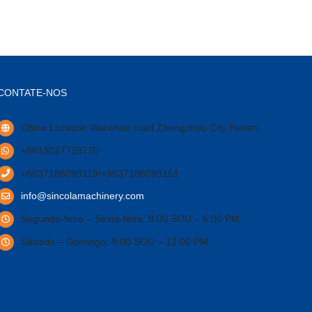
CONTATE-NOS
China Location Wanshan road Zhengzhou City Henan
.
+8613027728770
+8637186099119/+8637186099151
info@sincolamachinery.com
Segunda-feira – Sexta-feira: 9:00 SOU – 6:00 PM
Sábado – Domingo: 9:00 SOU – 12:00 PM