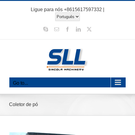
Ir
Ligue para nós
+8615617597332
|
para
o
Skype
E-
Facebook
LinkedIn
X
conteúdo
mail
Go to...
Coletor de pó