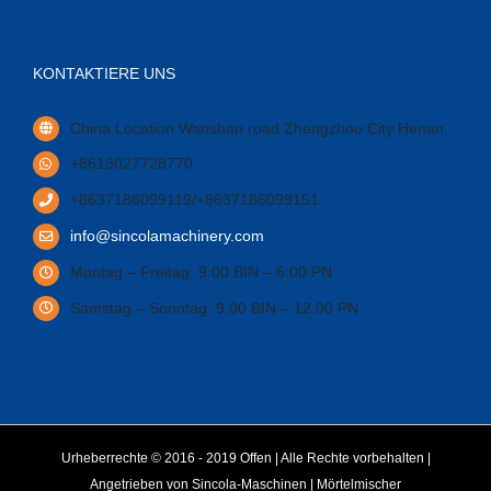
KONTAKTIERE UNS
China Location Wanshan road Zhengzhou City Henan
.
+8613027728770
+8637186099119/+8637186099151
info@sincolamachinery.com
Montag – Freitag: 9:00 BIN – 6:00 PN
Samstag – Sonntag: 9:00 BIN – 12:00 PN
Urheberrechte © 2016 - 2019 Offen | Alle Rechte vorbehalten |
Angetrieben von
Sincola-Maschinen
|
Mörtelmischer