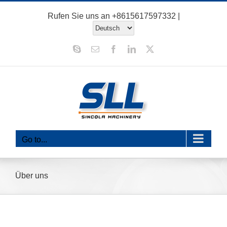
Zum
Rufen Sie uns an
+8615617597332
|
Inhalt
springen
Skype
Email
Facebook
LinkedIn
X
Go to...
Über uns