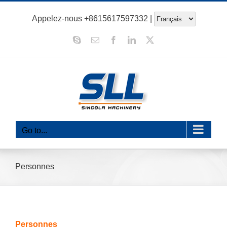
Aller
Appelez-nous
+8615617597332
|
au
contenu
Skype
E-
Facebook
LinkedIn
X
mail
Go to...
Personnes
Personnes