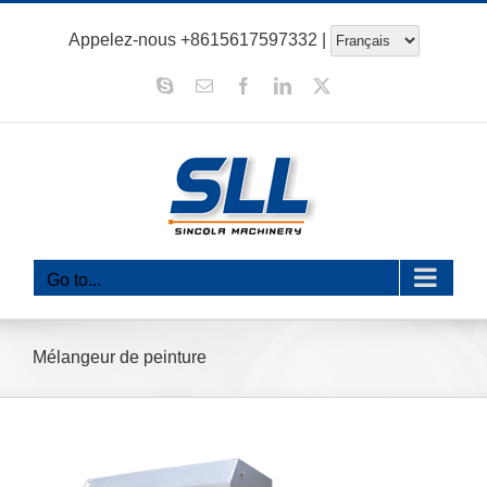
Aller
Appelez-nous
+8615617597332
|
au
contenu
Skype
E-
Facebook
LinkedIn
X
mail
Go to...
Mélangeur de peinture