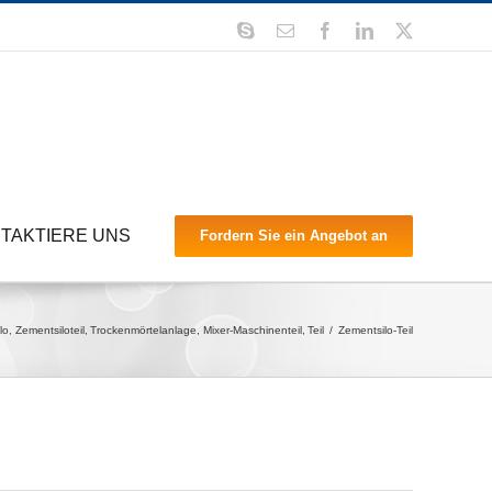
Skype
Email
Facebook
LinkedIn
X
TAKTIERE UNS
Fordern Sie ein Angebot an
lo
Zementsiloteil
Trockenmörtelanlage
Mixer-Maschinenteil
Teil
Zementsilo-Teil