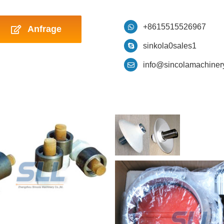
+8615515526967
Anfrage
sinkola0sales1
info@sincolamachiner