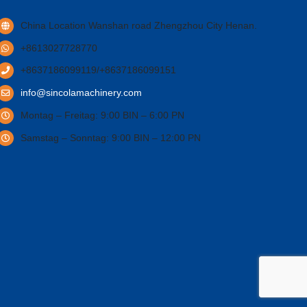
China Location Wanshan road Zhengzhou City Henan
.
+8613027728770
+8637186099119/+8637186099151
info@sincolamachinery.com
Montag – Freitag: 9:00 BIN – 6:00 PN
Samstag – Sonntag: 9:00 BIN – 12:00 PN