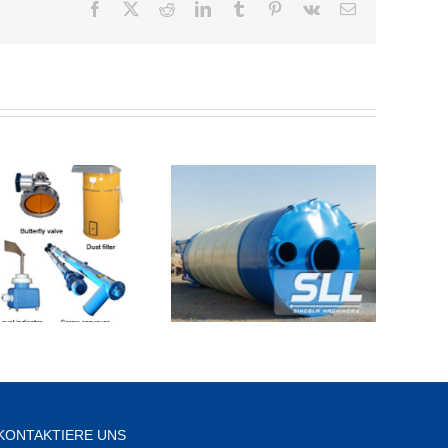
Facebook
X
Reddit
LinkedIn
Tumblr
Pinterest
Vk
Email
KONTAKTIERE UNS