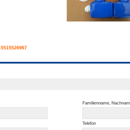
15515526967
Familienname, Nachna
Telefon