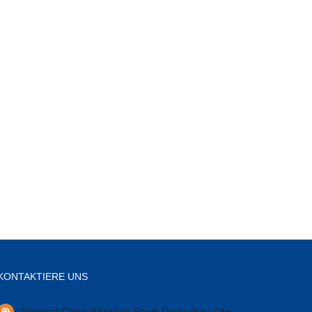
KONTAKTIERE UNS
Standort China Wanshan Road Zhengzhou City