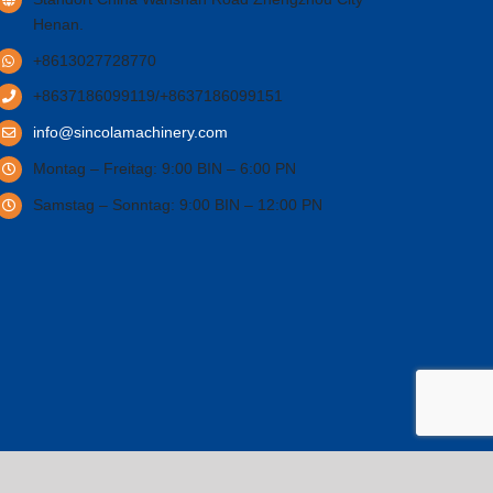
Henan
.
+8613027728770
+8637186099119/+8637186099151
info@sincolamachinery.com
Montag – Freitag: 9:00 BIN – 6:00 PN
Samstag – Sonntag: 9:00 BIN – 12:00 PN