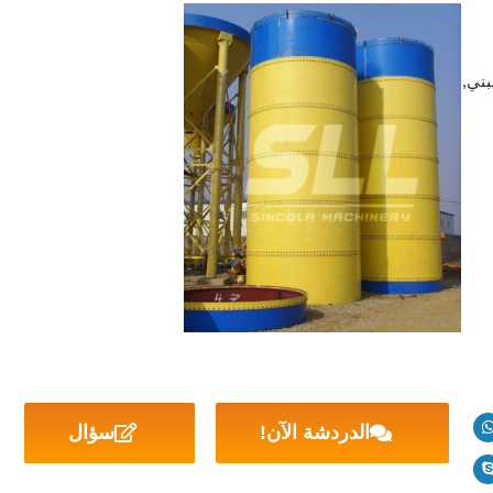
بني,
الدردشة الآن!
سؤال