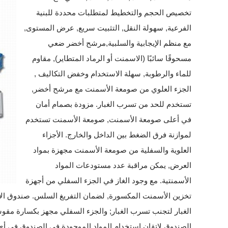
تخصيص الحجم والتخطيط لمتطلبات محددة للبنية
الفرعية, سهولة النقل, التثبيت سريع, عرض المستوى,
مع منظم الإيجابية والسلبية,مرشح أخضر ضعي
مسحوقًا سائبًا (الاسمنت أو الرماد المتطاير), مقاوم
للماء والرطوبة, سهلة الاستخدام وخفض التكاليف ,
الجزء العلوي من صومعة الأسمنت مع مرشح أخضر,
تستخدم للحد من تسرب الغبار. مزودة بصمام أمان
في أعلى صومعة الأسمنت, صومعة الأسمنت تستخدم
لموازنة فرق الضغط بين الداخل والخارج. الأجزاء
العلوية والسفلية من صومعة الأسمنت مجهزة بمواد
العرض, يمكن مراقبة عدد مستودعات المواد
الأسمنتية. مع وجود الغاز في الجزء السفلي من أجهزة
تخزين الأسمنت المكسورة, لضمان التفريغ السلس. صندوق الأس
الغبار لتجنب تسرب الغبار; والجزء السفلي مجهز بكسارة مق
الصندوق لإتقان استخدام المواد الموجودة في الصندوق في أ