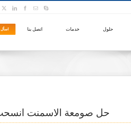
سكايب
بريد
فيسبوك
ينكدين
x
إلكتروني
حلول
خدمات
اتصل بنا
اسأل 
حل صومعة الاسمنت انسح