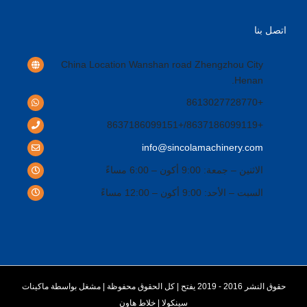
اتصل بنا
China Location Wanshan road Zhengzhou City
.
Henan
+8613027728770
+8637186099119/+8637186099151
info@sincolamachinery.com
الاثنين – جمعة: 9:00 أكون – 6:00 مساءً
السبت – الأحد: 9:00 أكون – 12:00 مساءً
حقوق النشر 2016 - 2019 يفتح | كل الحقوق محفوظة | مشغل بواسطة
ماكينات
سينكولا
|
خلاط هاون