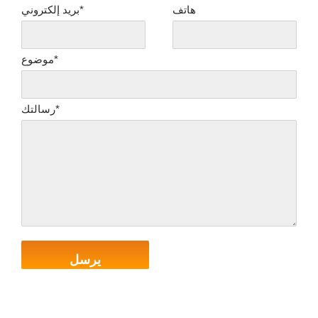
هاتف
بريد إلكتروني*
موضوع*
رسالتك*