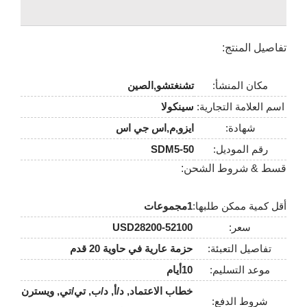
تفاصيل المنتج:
مكان المنشأ:
تشنغتشو,الصين
اسم العلامة التجارية:
سينكولا
شهادة:
ايزو,م,اس جي اس
رقم الموديل:
SDM5-50
قسط & شروط الشحن:
أقل كمية ممكن طلبها:
1مجموعات
سعر:
USD28200-52100
تفاصيل التعبئة:
حزمة عارية في حاوية 20 قدم
موعد التسليم:
10أيام
خطاب الاعتماد, د/أ, د/ب, تي/تي, ويسترن
شروط الدفع: