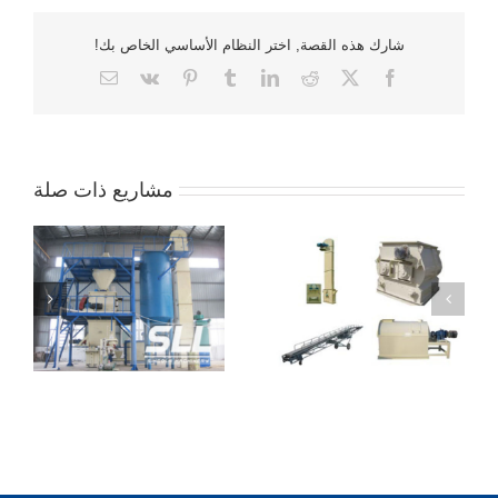
شارك هذه القصة, اختر النظام الأساسي الخاص بك!
x
فيسبوك
رديت
ينكدين
نعرفكم
فك
بينتريست
بريد
إلكتروني
مشاريع ذات صلة