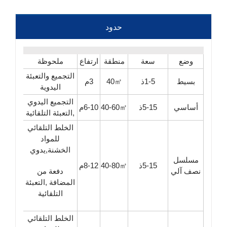
حدود
وضع
سعة
منطقة
ارتفاع
ملحوظة
التجميع والتعبئة
بسيط
1-5ذ
40㎡
3م
اليدوية
التجميع اليدوي
أساسي
5-15ذ
40-60㎡
6-10م
,التعبئة التلقائية
الخلط التلقائي
للمواد
الخشنة,يدوي
مسلسل
5-15ذ
40-80㎡
8-12م
نصف آلي
دفعة من
المضافة ,التعبئة
التلقائية
الخلط التلقائي