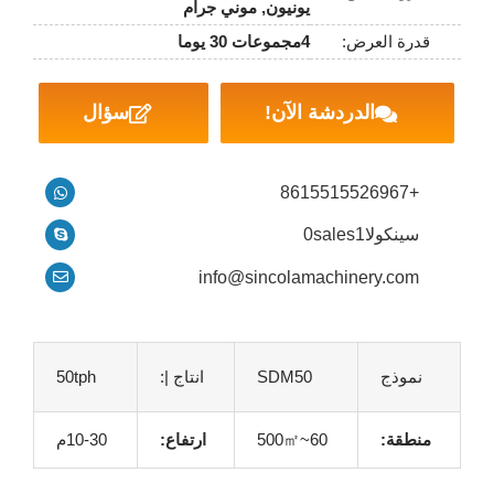
يونيون, موني جرام
قدرة العرض:
4مجموعات 30 يوما
الدردشة الآن!
سؤال
+8615515526967
سينكولا0sales1
info@sincolamachinery.com
نموذج
SDM50
انتاج |:
50tph
منطقة:
60~500㎡
ارتفاع:
10-30م