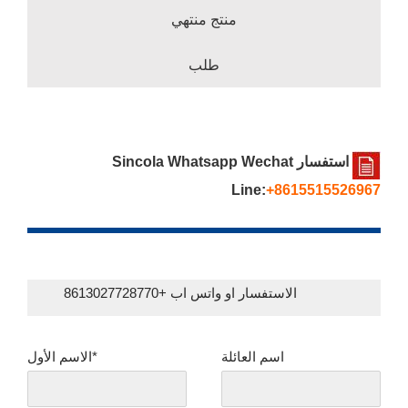
منتج منتهي
طلب
استفسار Sincola Whatsapp Wechat
Line:
+8615515526967
الاستفسار او واتس اب +8613027728770
اسم العائلة
الاسم الأول*