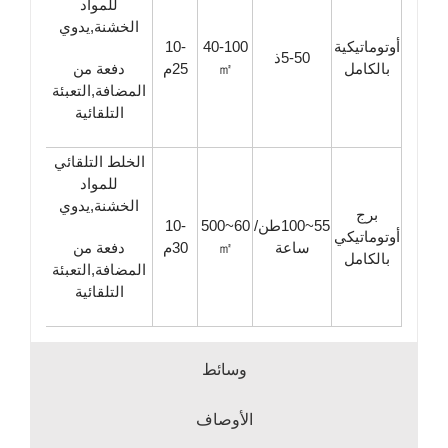
للمواد
الخشنة,يدوي
أوتوماتيكية
40-100
10-
5-50ذ
بالكامل
㎡
25م
دفعة من
المضافة,التعبئة
التلقائية
الخلط التلقائي
للمواد
الخشنة,يدوي
برج
55~100طن/
60~500
10-
أوتوماتيكي
ساعة
㎡
30م
دفعة من
بالكامل
المضافة,التعبئة
التلقائية
وسائط
الأوصاف