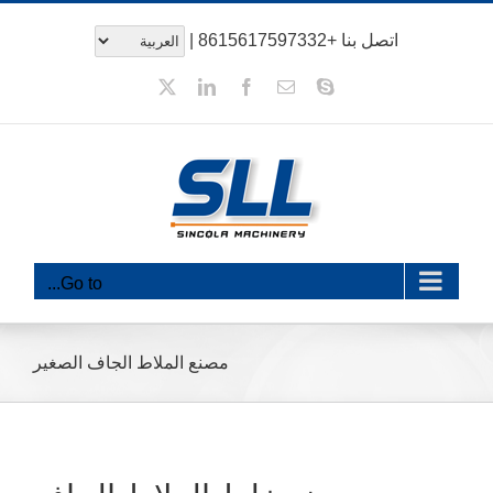
خطى
اتصل بنا
+8615617597332
|
لى
لمحتوى
سكايب
بريد
فيسبوك
ينكدين
x
إلكتروني
Go to...
مصنع الملاط الجاف الصغير