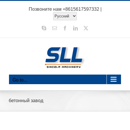
перейти
Позвоните нам
+8615617597332
|
к
содержанию
Скайп
Электронная
Фейсбук
LinkedIn
Х
почта
Go to...
бетонный завод