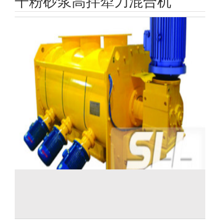
干粉砂浆高拌犁刀混合机