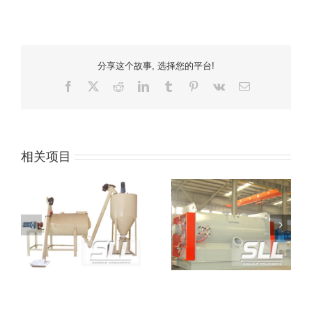
分享这个故事, 选择您的平台!
Facebook
x
红
领
豆
兴
电
电
迪
英
瓣
趣
压
子
网
邮
件
相关项目