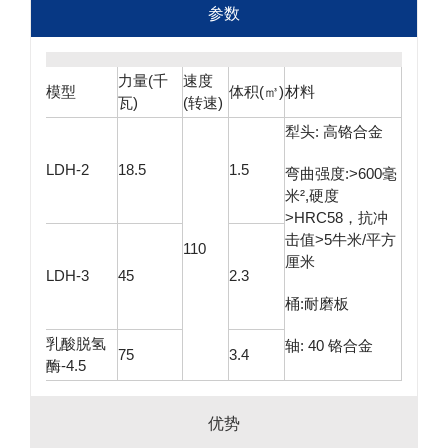
参数
力量(千
速度
模型
体积(㎥)
材料
瓦)
(转速)
犁头: 高铬合金
LDH-2
18.5
1.5
弯曲强度:>600毫
米²,硬度
>HRC58，抗冲
击值>5牛米/平方
110
厘米
LDH-3
45
2.3
桶:耐磨板
乳酸脱氢
轴: 40 铬合金
75
3.4
酶-4.5
优势