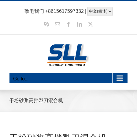
跳
致电我们
+8615617597332
|
至
内
Skype
电
Facebook
领
x
子
英
容
邮
件
Go to...
干粉砂浆高拌犁刀混合机