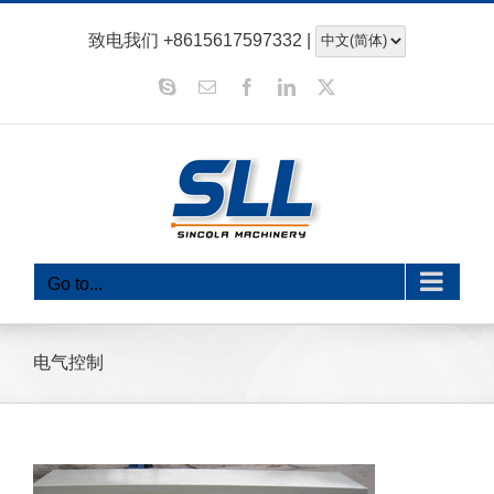
跳
致电我们
+8615617597332
|
至
内
Skype
电
Facebook
领
x
子
英
容
邮
件
Go to...
电气控制