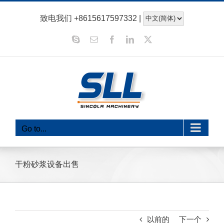
跳
致电我们
+8615617597332
|
至
内
Skype
电
Facebook
领
x
子
英
容
邮
件
Go to...
干粉砂浆设备出售
以前的
下一个