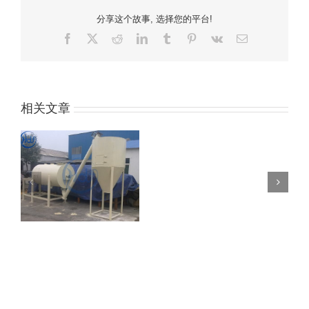
分享这个故事, 选择您的平台!
Facebook
x
红
领
豆
兴
电
电
迪
英
瓣
趣
压
子
网
邮
件
相关文章