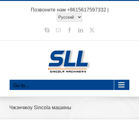
перейти
Позвоните нам
+8615617597332
|
к
содержанию
Скайп
Электронная
Фейсбук
LinkedIn
Х
почта
Go to...
Чжэнчжоу Sincola машины