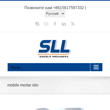
перейти
Позвоните нам
+8615617597332
|
к
содержанию
Скайп
Электронная
Фейсбук
LinkedIn
Х
почта
Go to...
mobile mortar silo